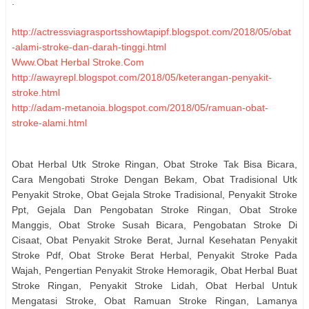
.
http://actressviagrasportsshowtapipf.blogspot.com/2018/05/obat
-alami-stroke-dan-darah-tinggi.html
Www.Obat Herbal Stroke.Com
http://awayrepl.blogspot.com/2018/05/keterangan-penyakit-
stroke.html
http://adam-metanoia.blogspot.com/2018/05/ramuan-obat-
stroke-alami.html
http://africapharmacyonlinephenterojs.blogspot.com/2018/05/ga
ngguan-penyakit-stroke.html
Obat Herbal Utk Stroke Ringan, Obat Stroke Tak Bisa Bicara,
http://afnizarmohd.blogspot.com/2018/05/jenis2-penyakit-
Cara Mengobati Stroke Dengan Bekam, Obat Tradisional Utk
stroke.html
Penyakit Stroke, Obat Gejala Stroke Tradisional, Penyakit Stroke
http://awayrepl.blogspot.com/2018/05/cara-mengobati-stroke-
Ppt, Gejala Dan Pengobatan Stroke Ringan, Obat Stroke
ringan-pada-tangan.html
Manggis, Obat Stroke Susah Bicara, Pengobatan Stroke Di
obat stroke ringan alami tanpa efek samping
Cisaat, Obat Penyakit Stroke Berat, Jurnal Kesehatan Penyakit
http://acturwet.blogspot.com/2018/05/lama-penyakit-stroke.html
Stroke Pdf, Obat Stroke Berat Herbal, Penyakit Stroke Pada
Mengobati Stroke Secara Islam
Wajah, Pengertian Penyakit Stroke Hemoragik, Obat Herbal Buat
http://avons-clotheslief.blogspot.com/2018/05/obat-buat-stroke-
Stroke Ringan, Penyakit Stroke Lidah, Obat Herbal Untuk
ringan.html
Mengatasi Stroke, Obat Ramuan Stroke Ringan, Lamanya
http://awayrepl.blogspot.com/2018/05/makalah-tentang-