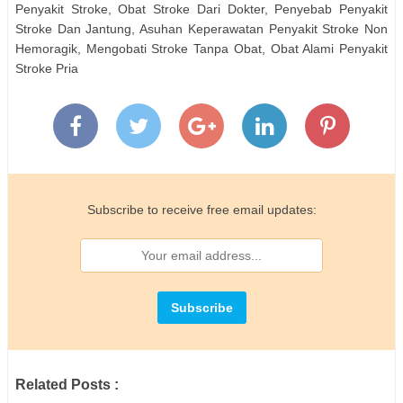
Penyakit Stroke, Obat Stroke Dari Dokter, Penyebab Penyakit
penyakit-stroke-pdf.html
Stroke Dan Jantung, Asuhan Keperawatan Penyakit Stroke Non
http://africapharmacyonlinephenterojs.blogspot.com/2018/05/car
Hemoragik, Mengobati Stroke Tanpa Obat, Obat Alami Penyakit
a-mengobati-org-stroke.html
Stroke Pria
Stroke Berat Apakah Bisa Sembuh?
Jual Obat Stroke Ringan Alami
Jual Obat Alternatif Stroke Ringan
http://acturwet.blogspot.com/2018/05/obat-stroke-
pemulihan.html
http://actressviagrasportsshowtapipf.blogspot.com/2018/05/obat
-stroke-naoxintong.html
Subscribe to receive free email updates:
Related Posts :