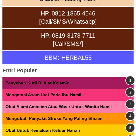
HP. 0812 1865 4546
[Call/SMS/Whatsapp]
HP. 0819 3173 7711
[Call/SMS/]
BBM: HERBAL55
Entri Populer
Penyebab Kutil Di Alat Kelamin
Mengatasi Asam Urat Pada Ibu Hamil
Obat Alami Ambeien Atau Wasir Untuk Wanita Hamil
Mengobati Penyakit Stroke Yang Paling Efisien
Obat Untuk Kemaluan Keluar Nanah